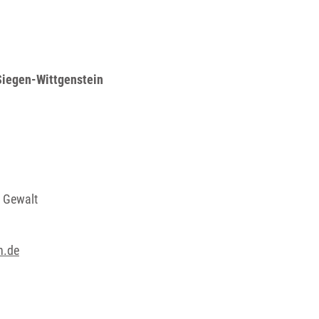
Siegen-Wittgenstein
e Gewalt
n.de