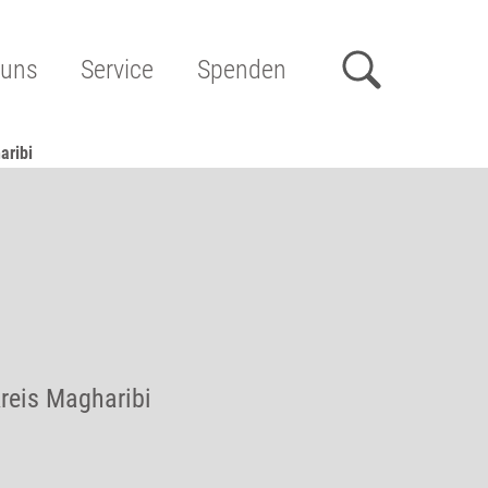
 uns
Service
Spenden
aribi
reis Magharibi