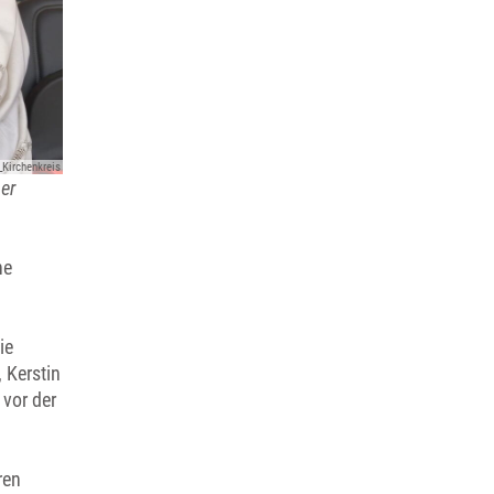
Kirchenkreis
er
ne
ie
 Kerstin
vor der
ren