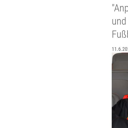
"Anp
und 
Fuß
11.6.20