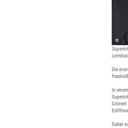
Superin
Leimbac
Die eva
friedvo
In eine
Superin
Grünert
Eröffnu
Dabei so