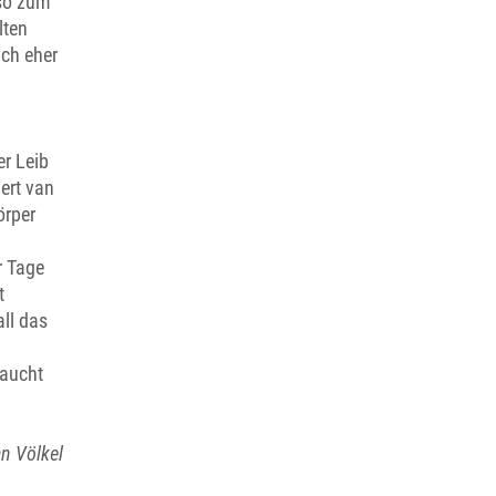
 so zum
lten
ich eher
er Leib
ert van
örper
r Tage
t
all das
raucht
an Völkel