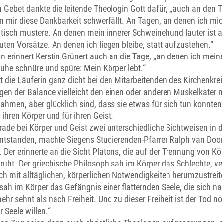
m Gebet dankte die leitende Theologin Gott dafür, „auch an den 
n mir diese Dankbarkeit schwerfällt. An Tagen, an denen ich mi
itisch mustere. An denen mein innerer Schweinehund lauter ist a
ten Vorsätze. An denen ich liegen bleibe, statt aufzustehen.“
n erinnert Kerstin Grünert auch an die Tage, „an denen ich mein
uhe schnüre und spüre: Mein Körper lebt.“
t die Läuferin ganz dicht bei den Mitarbeitenden des Kirchenkrei
gen der Balance vielleicht den einen oder anderen Muskelkater 
ahmen, aber glücklich sind, dass sie etwas für sich tun konnten
 ihren Körper und für ihren Geist.
ade bei Körper und Geist zwei unterschiedliche Sichtweisen in d
entstanden, machte Siegens Studierenden-Pfarrer Ralph van Doo
. Der erinnerte an die Sicht Platons, die auf der Trennung von K
eruht. Der griechische Philosoph sah im Körper das Schlechte, 
ch mit alltäglichen, körperlichen Notwendigkeiten herumzustreit
sah im Körper das Gefängnis einer flatternden Seele, die sich n
ehr sehnt als nach Freiheit. Und zu dieser Freiheit ist der Tod 
 Seele willen.“