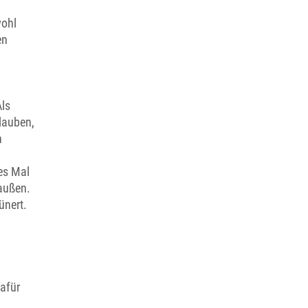
wohl
en
Als
Glauben,
n
des Mal
 außen.
ünert.
dafür