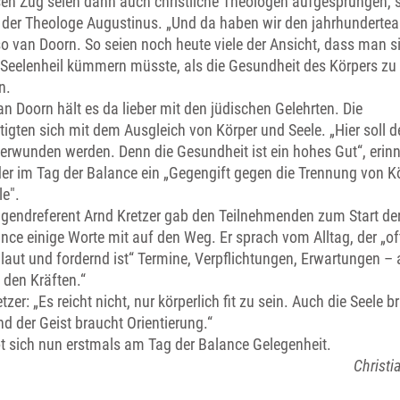
sen Zug seien dann auch christliche Theologen aufgesprungen,
l der Theologe Augustinus. „Und da haben wir den jahrhundertea
so van Doorn. So seien noch heute viele der Ansicht, dass man s
Seelenheil kümmern müsste, als die Gesundheit des Körpers zu
n.
n Doorn hält es da lieber mit den jüdischen Gelehrten. Die
igten sich mit dem Ausgleich von Körper und Seele. „Hier soll d
berwunden werden. Denn die Gesundheit ist ein hohes Gut“, erinn
der im Tag der Balance ein „Gegengift gegen die Trennung von K
le".
gendreferent Arnd Kretzer gab den Teilnehmenden zum Start de
nce einige Worte mit auf den Weg. Er sprach vom Alltag, der „of
 laut und fordernd ist“ Termine, Verpflichtungen, Erwartungen – 
 den Kräften.“
tzer: „Es reicht nicht, nur körperlich fit zu sein. Auch die Seele b
d der Geist braucht Orientierung.“
t sich nun erstmals am Tag der Balance Gelegenheit.
Christi