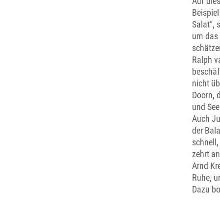
Auf die
Beispie
Salat“, 
um das 
schätze
Ralph va
beschäft
nicht ü
Doorn, 
und See
Auch Ju
der Bala
schnell,
zehrt an
Arnd Kre
Ruhe, un
Dazu bo