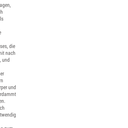
Tagen,
ch
ls
e
ses, die
mit nach
, und
er
rn
örper und
verdammt
en.
ach
notwendig