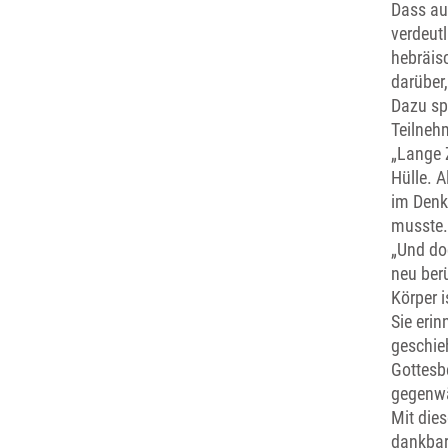
Dass au
verdeut
hebräis
darüber,
Dazu spr
Teilneh
„Lange 
Hülle. A
im Denk
musste.
„Und doc
neu berü
Körper i
Sie erin
geschieh
Gottesb
gegenwä
Mit dies
dankbar