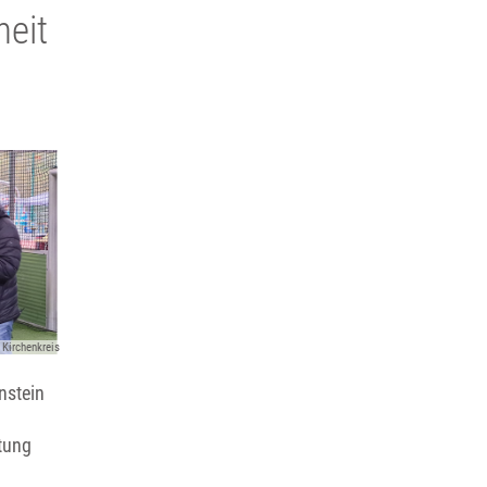
heit
Kirchenkreis
nstein
atung