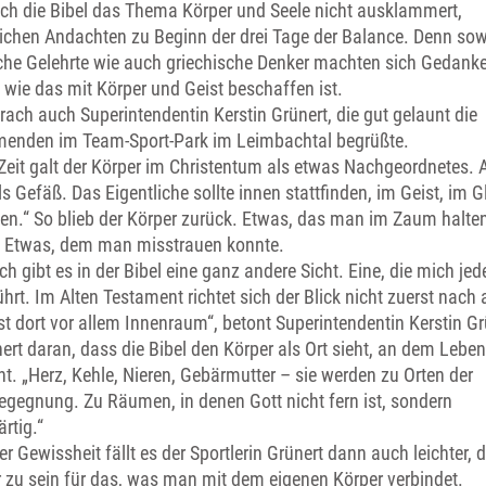
ch die Bibel das Thema Körper und Seele nicht ausklammert,
lichen Andachten zu Beginn der drei Tage der Balance. Denn so
che Gelehrte wie auch griechische Denker machten sich Gedank
 wie das mit Körper und Geist beschaffen ist.
ach auch Superintendentin Kerstin Grünert, die gut gelaunt die
menden im Team-Sport-Park im Leimbachtal begrüßte.
Zeit galt der Körper im Christentum als etwas Nachgeordnetes. 
ls Gefäß. Das Eigentliche sollte innen stattfinden, im Geist, im 
en.“ So blieb der Körper zurück. Etwas, das man im Zaum halte
 Etwas, dem man misstrauen konnte.
h gibt es in der Bibel eine ganz andere Sicht. Eine, die mich je
hrt. Im Alten Testament richtet sich der Blick nicht zuerst nach
st dort vor allem Innenraum“, betont Superintendentin Kerstin Gr
nert daran, dass die Bibel den Körper als Ort sieht, an dem Leben
t. „Herz, Kehle, Nieren, Gebärmutter – sie werden zu Orten der
egegnung. Zu Räumen, in denen Gott nicht fern ist, sondern
rtig.“
er Gewissheit fällt es der Sportlerin Grünert dann auch leichter, 
 zu sein für das, was man mit dem eigenen Körper verbindet.