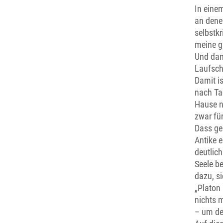
In eine
an dene
selbstkr
meine gu
Und dan
Laufsch
Damit is
nach Ta
Hause n
zwar für
Dass ger
Antike 
deutlich
Seele b
dazu, si
„Platon 
nichts m
– um der