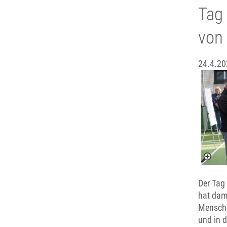
Tag 
von
24.4.20
Der Tag 
hat dami
Menschen
und in d