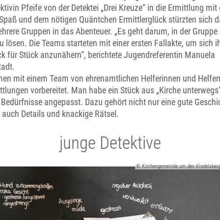
ktivin Pfeife von der Detektei „Drei Kreuze“ in die Ermittlung mit 
l Spaß und dem nötigen Quäntchen Ermittlerglück stürzten sich 
hrere Gruppen in das Abenteuer. „Es geht darum, in der Gruppe
u lösen. Die Teams starteten mit einer ersten Fallakte, um sich 
ück für Stück anzunähern“, berichtete Jugendreferentin Manuela
tadt.
n mit einem Team von ehrenamtlichen Helferinnen und Helfern
ttlungen vorbereitet. Man habe ein Stück aus „Kirche unterwegs“
 Bedürfnisse angepasst. Dazu gehört nicht nur eine gute Geschi
 auch Details und knackige Rätsel.
junge Detektive
© Kirchengemeinde um den Kindelsber