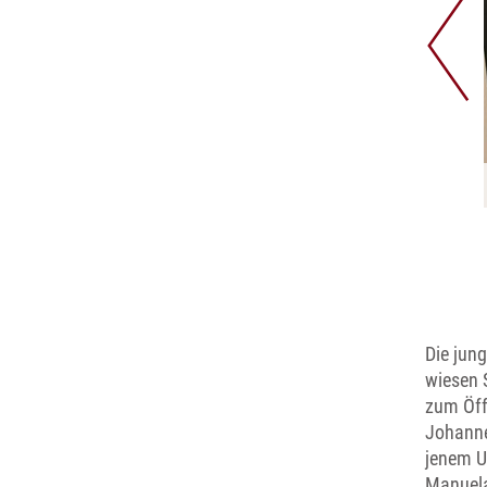
st Spuren: Tatortermittlung in den Osterferien.
Die jung
wiesen 
zum Öff
Johanne
jenem U
Manuela