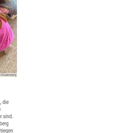
 Kindelsberg
, die
e
r sind.
berg
stiegen