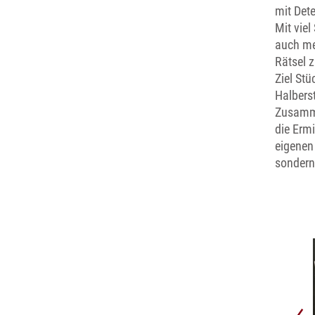
mit Dete
Mit vie
auch me
Rätsel z
Ziel St
Halbers
Zusamme
die Ermi
eigenen
sondern
© Kirchengemeinde um den Kindelsberg