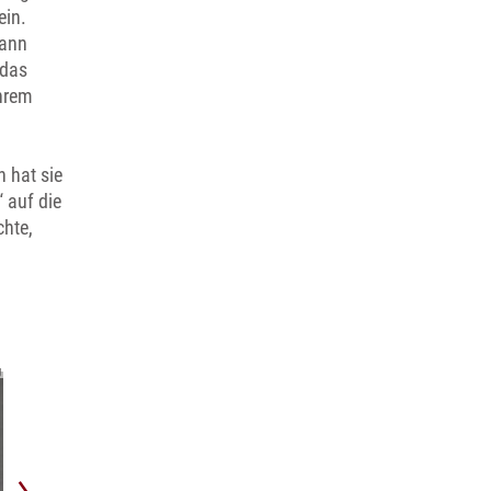
ein.
dann
 das
ihrem
 hat sie
 auf die
chte,
g
© Kirchenge