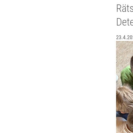
Räts
Dete
23.4.20