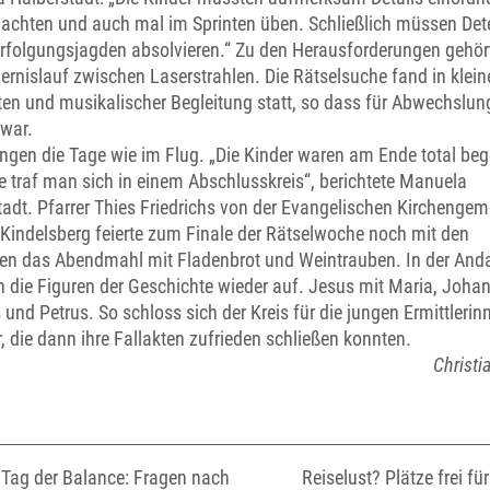
achten und auch mal im Sprinten üben. Schließlich müssen Det
rfolgungsjagden absolvieren.“ Zu den Herausforderungen gehör
ernislauf zwischen Laserstrahlen. Die Rätselsuche fand in klein
en und musikalischer Begleitung statt, so dass für Abwechslun
 war.
ngen die Tage wie im Flug. „Die Kinder waren am Ende total bege
 traf man sich in einem Abschlusskreis“, berichtete Manuela
tadt. Pfarrer Thies Friedrichs von der Evangelischen Kirchenge
Kindelsberg feierte zum Finale der Rätselwoche noch mit den
ven das Abendmahl mit Fladenbrot und Weintrauben. In der And
n die Figuren der Geschichte wieder auf. Jesus mit Maria, Joha
und Petrus. So schloss sich der Kreis für die jungen Ermittleri
r, die dann ihre Fallakten zufrieden schließen konnten.
Christi
Tag der Balance: Fragen nach
Reiselust? Plätze frei für