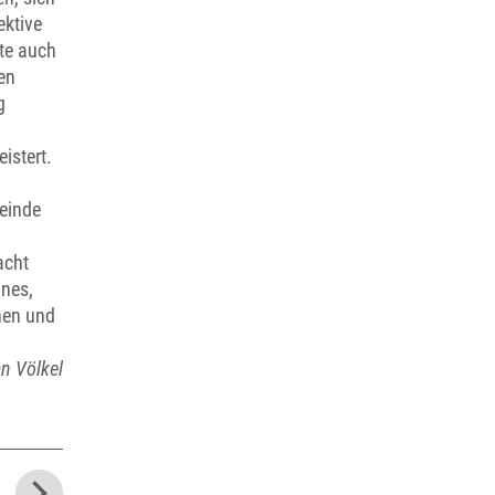
ektive
te auch
en
g
istert.
meinde
acht
nnes,
nnen und
an Völkel