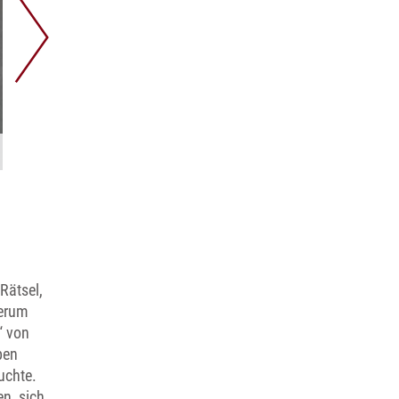
Jeder hinterlässt Spuren: Tatortermittlung in 
Rätsel,
derum
“ von
ben
uchte.
n, sich