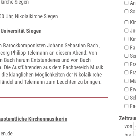
ikirche Siegen
An
Son
0 Uhr, Nikolaikirche Siegen
Ki
Ju
Universität Siegen
Kin
ßen Barockkomponisten Johann Sebastian Bach ,
Fam
Georg Philipp Telemann an diesem Abend: Von
Sen
um Bach herum Entstandenes und von Bach
Fr
ein. Die Ausführenden aus dem Fachbereich Musik
Fr
 die klanglichen Möglichkeiten der Nikolaikirche
Mä
 Händel und Telemann zum Leuchten zu bringen.
Er
Sch
Fac
Zeitrau
auptamtliche Kirchenmusikerin
von
gen.de
bis