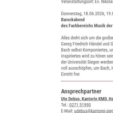
Veranstaltungsort:
Ev. Nikola
Donnerstag, 18.06.2026, 19.0
Barockabend
des Fachbereichs Musik der 
Alles dreht sich um die gro
Georg Friedrich Händel und 
Bach selbst Komponiertes, 
Inspiriertes wird zu hören s
der Universität Siegen werden
voll ausschöpfen, um Bach,
Eintritt frei
Ansprechpartner
Ute Debus, Kantorin KMD, H
Tel.:
0271 51990
E-Mail:
udebus@kantorei-sie