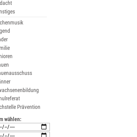
dacht
stiges
rchenmusik
gend
der
ilie
ioren
auen
auenausschuss
nner
wachsenenbildung
ulreferat
hstelle Prävention
m wählen: